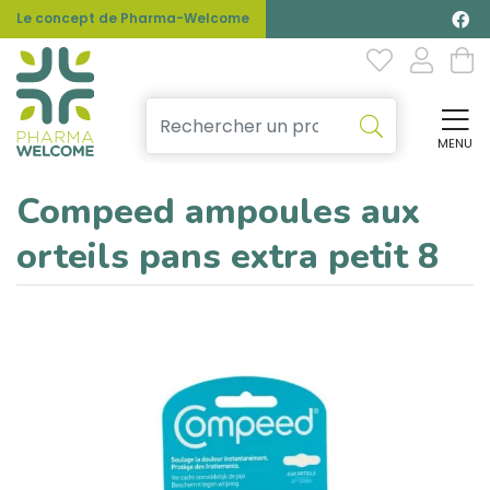
Le concept de Pharma-Welcome
MENU
Affi
Compeed ampoules aux
orteils pans extra petit 8