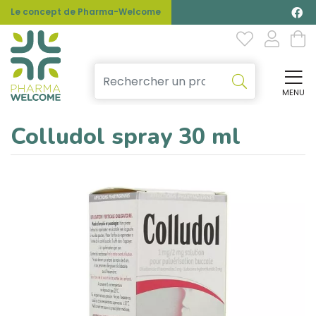
Le concept de Pharma-Welcome
MENU
Affi
Colludol spray 30 ml