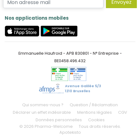
Envoyez
Nos applications mobiles
Emmanuelle Haufroid - APB 830801 - N° Entreprise -
BE0458.496.432
Avenue Galilée 5/3
1210 Bruxelles
Qui sommes-nous ?
Question / Réclamation
Déclarer un effet indésirable
Mentions légales
CGV
Données personnelles
Cookies
© 2026 Pharma-Welcome
Tous droits réservés.
Apotekisto