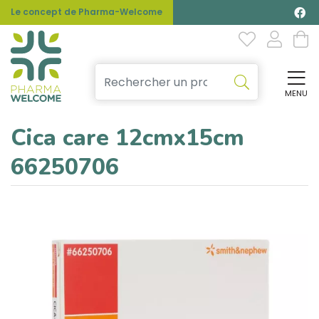
Le concept de Pharma-Welcome
MENU
Affi
Cica care 12cmx15cm
66250706