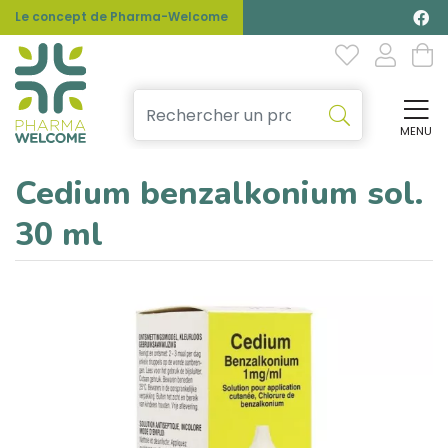
Le concept de Pharma-Welcome
MENU
Affi
Cedium benzalkonium sol.
30 ml