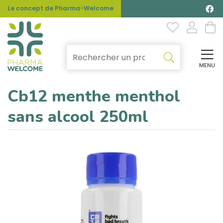
Le concept de Pharma-Welcome
MENU
Affi
Cb12 menthe menthol
sans alcool 250ml