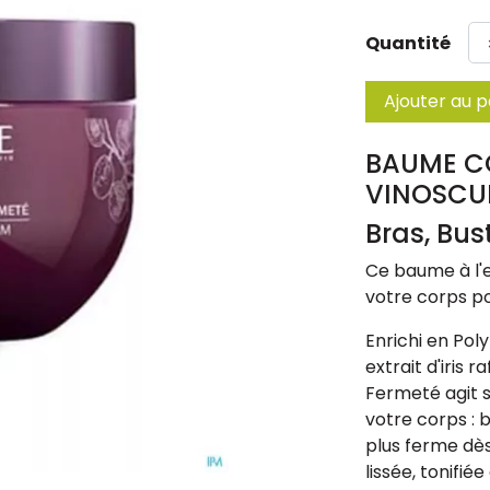
Quantité
Ajouter au p
BAUME CO
VINOSCU
Bras, Bus
Ce baume à l'e
votre corps po
Enrichi en Pol
extrait d'iris 
Fermeté agit s
votre corps : 
plus ferme dès 
lissée, tonifié