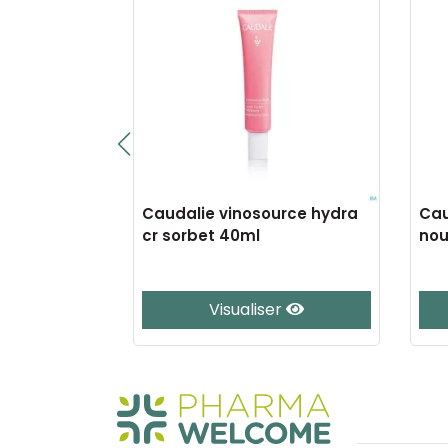
rfect
Caudalie vinosource hydra
Cau
. eclat
cr sorbet 40ml
nou
20
er
Visualiser