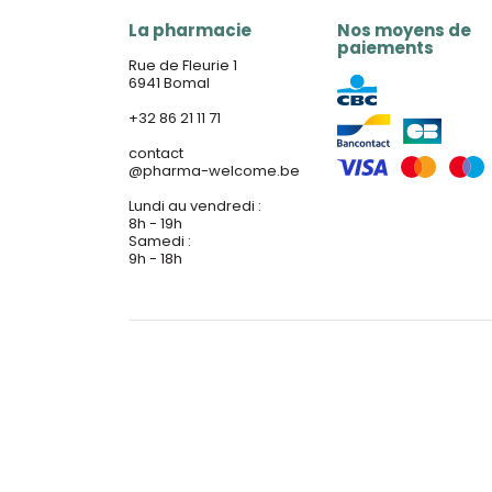
La pharmacie
Nos moyens de
paiements
Rue de Fleurie 1
6941 Bomal
+32 86 21 11 71
contact
@
pharma-welcome.be
Lundi au vendredi :
8h - 19h
Samedi :
9h - 18h