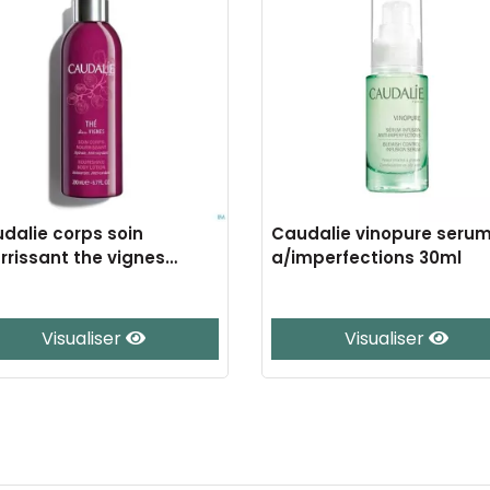
dalie corps soin
Caudalie vinopure seru
rrissant the vignes
a/imperfections 30ml
0ml
Visualiser
Visualiser