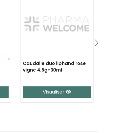
m
Caudalie duo liphand rose
Caudalie th
vigne 4,5g+30ml
mains&ongl
Visualiser
Vis