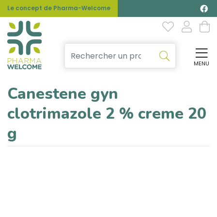
Le concept de Pharma-Welcome
MENU
Affi
Canestene gyn
clotrimazole 2 % creme 20
g