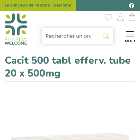
Le concept de Pharma-Welcome
MENU
Affi
Cacit 500 tabl efferv. tube
20 x 500mg