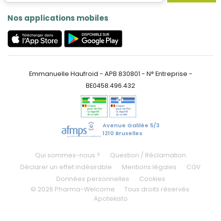
Nos applications mobiles
Emmanuelle Haufroid - APB 830801 - N° Entreprise -
BE0458.496.432
Avenue Galilée 5/3
1210 Bruxelles
Qui sommes-nous ?
Question / Réclamation
Déclarer un effet indésirable
Mentions légales
CGV
Données personnelles
Cookies
© 2026 Pharma-Welcome
Tous droits réservés.
Apotekisto