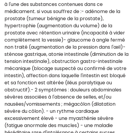
à l'une des substances contenues dans ce
médicament. si vous souffrez de :- adénome de la
prostate (tumeur bénigne de la prostate),
hypertrophie (augmentation du volume) de la
prostate avec rétention urinaire (incapacité à vider
complètement la vessie)- glaucome à angle fermé
non traité (augmentation de la pression dans l'œil)-
sténose gastrique, atonie intestinale (diminution de la
tension intestinale), obstruction gastro-intestinale
mécanique (blocage suspecté ou confirmé de votre
intestin), affection dans laquelle l'intestin est bloqué
et sa fonction est altérée (iléus paralytique ou
obstructif).- 2 symptômes : douleurs abdominales
sévères associées à l'absence de selles, et/ou
nausées/vomissements ; mégacôlon (dilatation
sévère du côlon). - un rythme cardiaque
excessivement élevé - une myasthénie sévère
(fatigue anormale des muscles) - une maladie
héréditaire rare d'intolérance à certains sucres