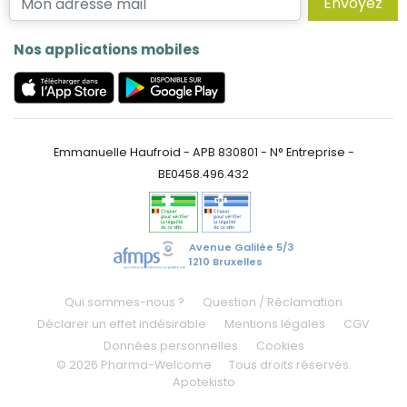
Envoyez
Nos applications mobiles
Emmanuelle Haufroid - APB 830801 - N° Entreprise -
BE0458.496.432
Avenue Galilée 5/3
1210 Bruxelles
Qui sommes-nous ?
Question / Réclamation
Déclarer un effet indésirable
Mentions légales
CGV
Données personnelles
Cookies
© 2026 Pharma-Welcome
Tous droits réservés.
Apotekisto