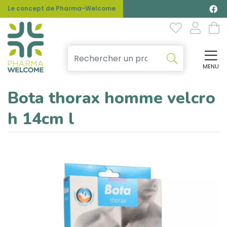
Le concept de Pharma-Welcome
MENU
Affi
Bota thorax homme velcro
h 14cm l