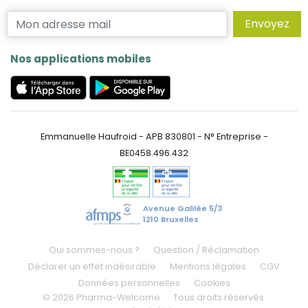
Envoyez
Nos applications mobiles
Emmanuelle Haufroid - APB 830801 - N° Entreprise -
BE0458.496.432
Avenue Galilée 5/3
1210 Bruxelles
Qui sommes-nous ?
Question / Réclamation
Déclarer un effet indésirable
Mentions légales
CGV
Données personnelles
Cookies
© 2026 Pharma-Welcome
Tous droits réservés.