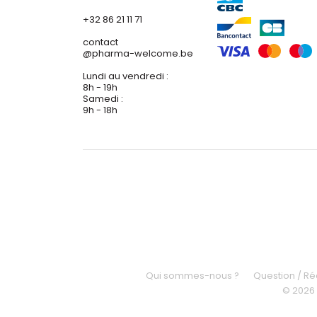
+32 86 21 11 71
contact
@
pharma-welcome.be
Lundi au vendredi :
8h - 19h
Samedi :
9h - 18h
Qui sommes-nous ?
Question / R
© 2026