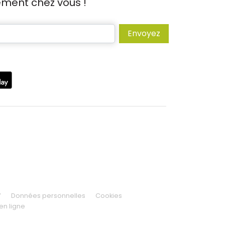
tement chez vous !
Envoyez
V
Données personnelles
Cookies
en ligne