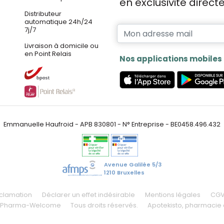
en exclusivité direc
Distributeur
automatique 24h/24
7j/7
Livraison à domicile ou
en Point Relais
Nos applications mobiles
Emmanuelle Haufroid - APB 830801 - N° Entreprise - BE0458.496.432
Avenue Galilée 5/3
1210 Bruxelles
éclamation
Déclarer un effet indésirable
Mentions légales
CG
 Pharma-Welcome
Tous droits réservés.
Apotekisto
, pharmacie 