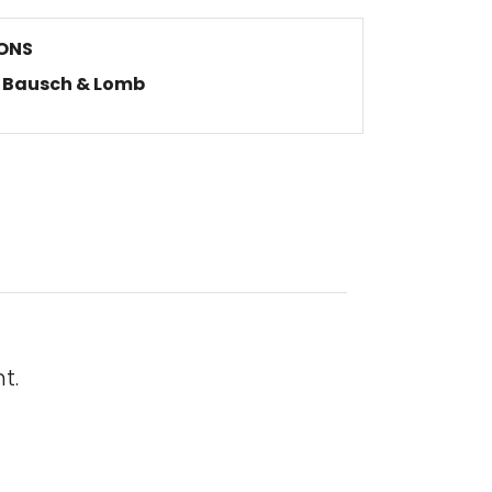
ONS
Bausch & Lomb
t.