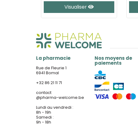
Visualiser
La pharmacie
Nos moyens de
paiements
Rue de Fleurie 1
6941 Bomal
+32 86 21 11 71
contact
@
pharma-welcome.be
Lundi au vendredi :
8h - 19h
Samedi :
9h - 18h