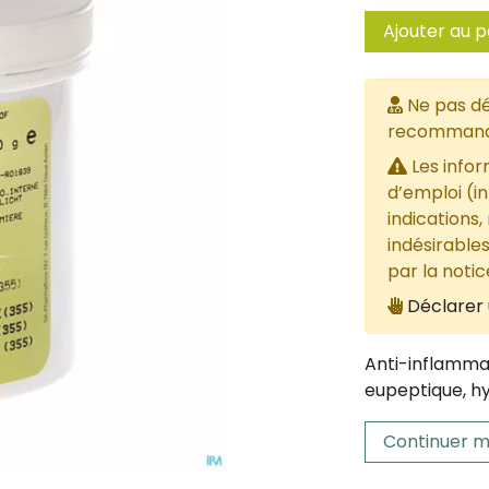
Ajouter au p
Ne pas dé
recommandée
Les infor
d’emploi (i
indications,
indésirables
par la noti
Déclarer 
Anti-inflammat
eupeptique, h
Continuer m