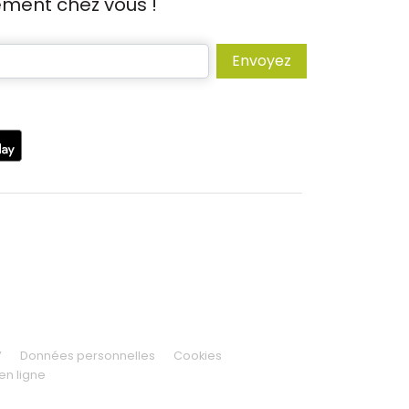
tement chez vous !
Envoyez
V
Données personnelles
Cookies
en ligne