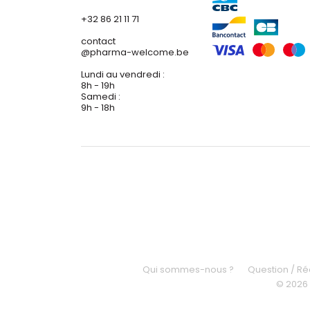
+32 86 21 11 71
contact
@
pharma-welcome.be
Lundi au vendredi :
8h - 19h
Samedi :
9h - 18h
Qui sommes-nous ?
Question / R
© 2026