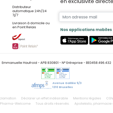
en exclusivité direc
Distributeur
automatique 24h/24
7j/7
Livraison à domicile ou
en Point Relais
Nos applications mobiles
Emmanuelle Haufroid - APB 830801 - N° Entreprise - BE0458.496.432
Avenue Galilée 5/3
1210 Bruxelles
éclamation
Déclarer un effet indésirable
Mentions légales
CG
 Pharma-Welcome
Tous droits réservés.
Apotekisto
, pharmacie 