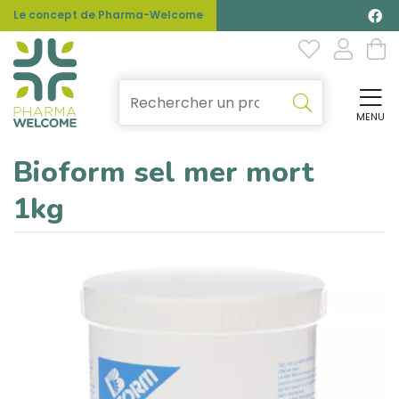
Le concept de Pharma-Welcome
MENU
Affi
Bioform sel mer mort
1kg