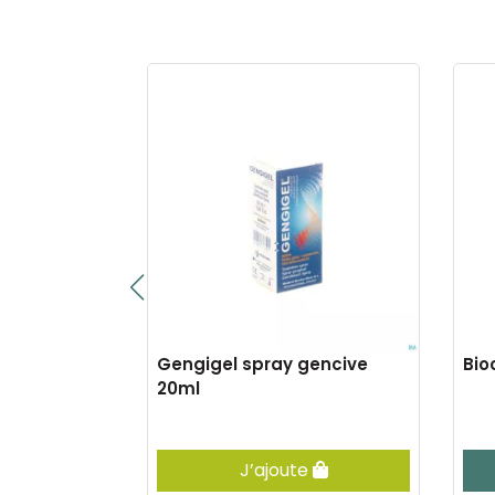
 once spray
Gengigel spray gencive
Bio
20ml
er
J’ajoute