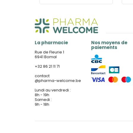
La pharmacie
Nos moyens de
paiements
Rue de Fleurie 1
6941 Bomal
+32 86 21 11 71
contact
@
pharma-welcome.be
Lundi au vendredi :
8h - 19h
Samedi :
9h - 18h