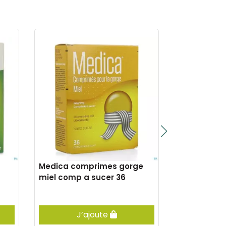
Medica comprimes gorge
Physiologi
miel comp a sucer 36
jetable 10
J’ajoute
J’