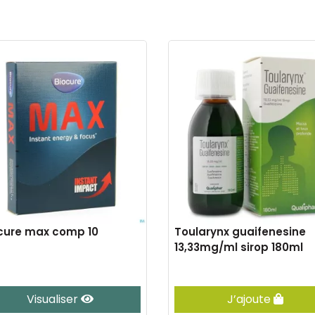
cure max comp 10
Toularynx guaifenesine
13,33mg/ml sirop 180ml
Visualiser
J’ajoute