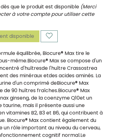
ès que le produit est disponible
(Merci
ter à votre compte pour utiliser cette
nt disponible
rmule équilibrée, Biocure® Max tire le
us-même.Biocure® Max se compose d'un
oncentré d'huîtresde l'huître Crassostrea
tient des minéraux etdes acides aminés. La
aurine d'un comprimé deBiocure® Max
le de 90 huîtres fraîches.Biocure® Max
anax ginseng, de la coenzyme Q10et un
taurine, mais il présente aussi une
n vitamines B2, B3 et B6, qui contribuent à
gue. Biocure® Max contient également du
oue un rôle important au niveau du cerveau,
unfonctionnement cognitif normal.Le