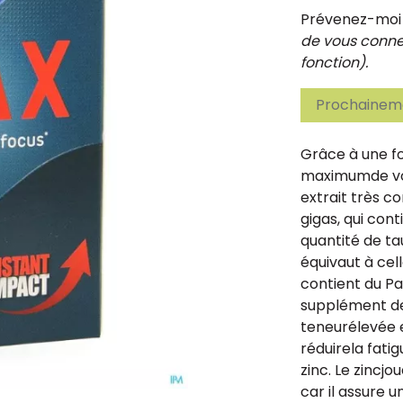
Prévenez-moi d
de vous connec
fonction).
Prochaineme
Grâce à une fo
maximumde vo
extrait très c
gigas, qui con
quantité de t
équivaut à cel
contient du P
supplément de 
teneurélevée e
réduirela fati
zinc. Le zincj
car il assure 