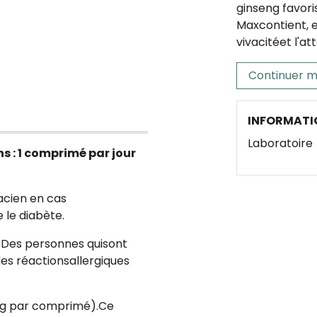
ginseng favori
Maxcontient, e
vivacitéet l'at
Continuer m
INFORMATI
Laboratoire
ns : 1 comprimé par jour
acien en cas
le diabète.
. Des personnes quisont
es réactionsallergiques
 mg par comprimé).Ce