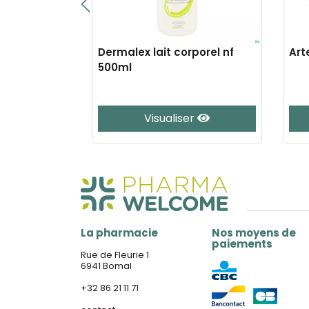
0ml nf
Dermalex lait corporel nf
Art
500ml
er
Visualiser
La pharmacie
Nos moyens de
paiements
Rue de Fleurie 1
6941 Bomal
+32 86 21 11 71