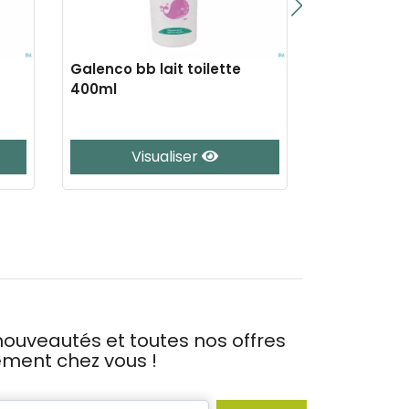
Galenco bb lait toilette
Eau precieu
400ml
nf
Visualiser
J’
ouveautés et toutes nos offres
tement chez vous !