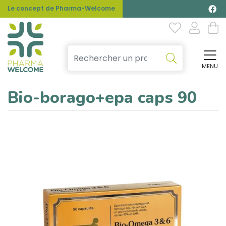
Le concept de Pharma-Welcome
MENU
Affi
Bio-borago+epa caps 90