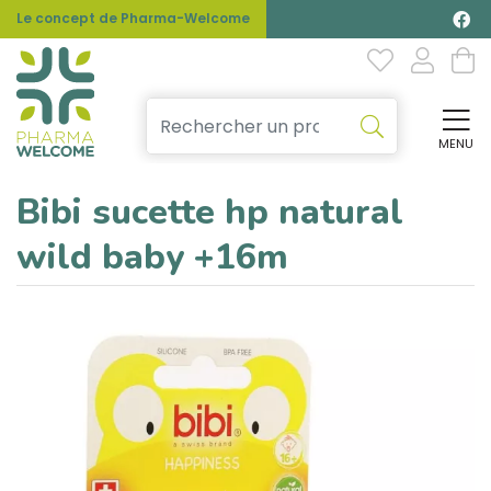
Le concept de Pharma-Welcome
MENU
Affi
Bibi sucette hp natural
wild baby +16m