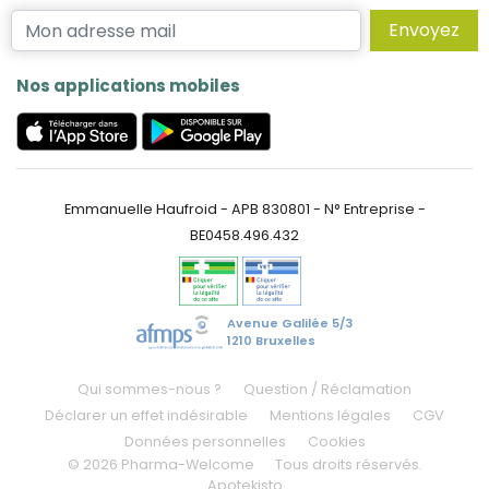
Envoyez
Nos applications mobiles
Emmanuelle Haufroid - APB 830801 - N° Entreprise -
BE0458.496.432
Avenue Galilée 5/3
1210 Bruxelles
Qui sommes-nous ?
Question / Réclamation
Déclarer un effet indésirable
Mentions légales
CGV
Données personnelles
Cookies
© 2026 Pharma-Welcome
Tous droits réservés.
Apotekisto