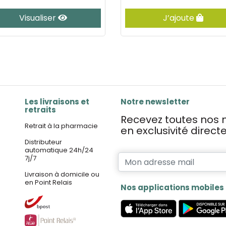
Visualiser
J’ajoute
Les livraisons et
Notre newsletter
retraits
Recevez toutes nos n
Retrait à la pharmacie
en exclusivité direc
Distributeur
automatique 24h/24
7j/7
Livraison à domicile ou
en Point Relais
Nos applications mobiles