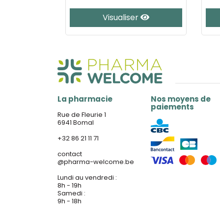
er
Visualiser
La pharmacie
Nos moyens de
paiements
Rue de Fleurie 1
6941 Bomal
+32 86 21 11 71
contact
@
pharma-welcome.be
Lundi au vendredi :
8h - 19h
Samedi :
9h - 18h