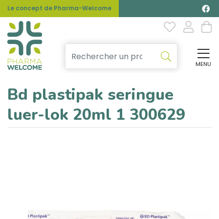
Le concept de Pharma-Welcome
MENU
Affi
Bd plastipak seringue
luer-lok 20ml 1 300629