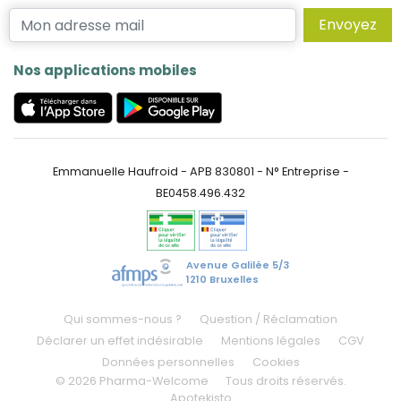
Envoyez
Nos applications mobiles
Emmanuelle Haufroid - APB 830801 - N° Entreprise -
BE0458.496.432
Avenue Galilée 5/3
1210 Bruxelles
Qui sommes-nous ?
Question / Réclamation
Déclarer un effet indésirable
Mentions légales
CGV
Données personnelles
Cookies
© 2026 Pharma-Welcome
Tous droits réservés.
Apotekisto