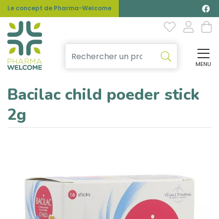
Le concept de Pharma-Welcome
MENU
Affi
Bacilac child poeder stick
2g