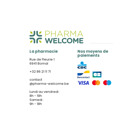
La pharmacie
Nos moyens de
paiements
Rue de Fleurie 1
6941 Bomal
+32 86 21 11 71
contact
@
pharma-welcome.be
Lundi au vendredi :
8h - 19h
Samedi :
9h - 18h