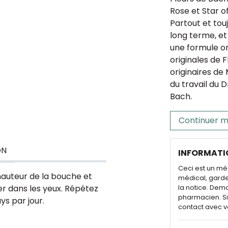
Rose et Star o
Partout et tou
long terme, et 
une formule o
originales de 
originaires de
du travail du 
Bach.
Continuer m
ON
INFORMATI
Ceci est un mé
hauteur de la bouche et
médical, garde
ser dans les yeux. Répétez
la notice. Dem
pharmacien. Si 
ys par jour.
contact avec v