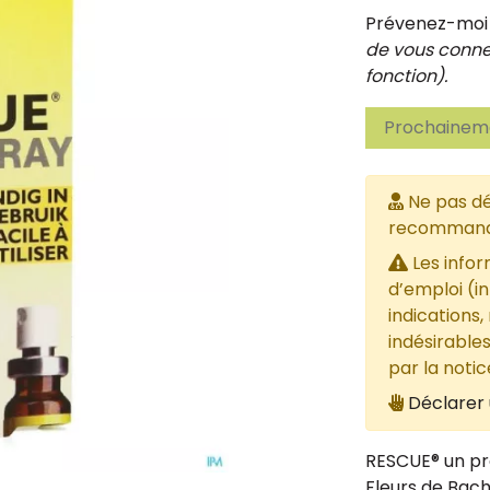
Prévenez-moi d
de vous connec
fonction).
Prochaineme
Ne pas dé
recommandée
Les infor
d’emploi (i
indications,
indésirables
par la noti
Déclarer 
RESCUE® un pro
Fleurs de Bach