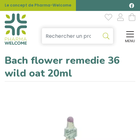
Le concept de Pharma-Welcome
MENU
Affi
Bach flower remedie 36
wild oat 20ml