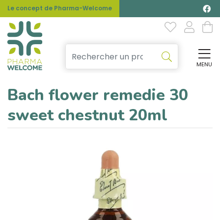
Le concept de Pharma-Welcome
MENU
Affi
Bach flower remedie 30
sweet chestnut 20ml