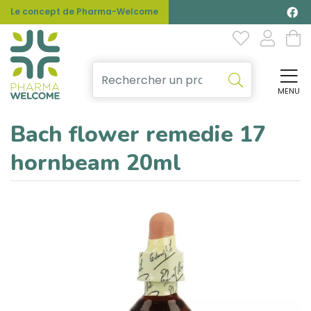
Le concept de Pharma-Welcome
MENU
Affi
Bach flower remedie 17
hornbeam 20ml