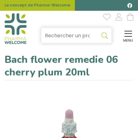
Le concept de Pharma-Welcome
MENU
Affi
Bach flower remedie 06
cherry plum 20ml