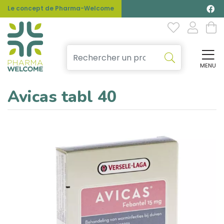
Le concept de Pharma-Welcome
MENU
Affi
Avicas tabl 40