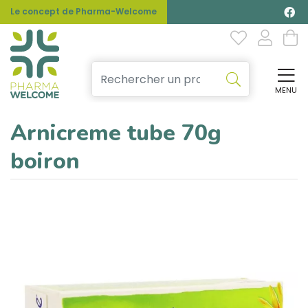
Le concept de Pharma-Welcome
MENU
Affi
Arnicreme tube 70g
boiron