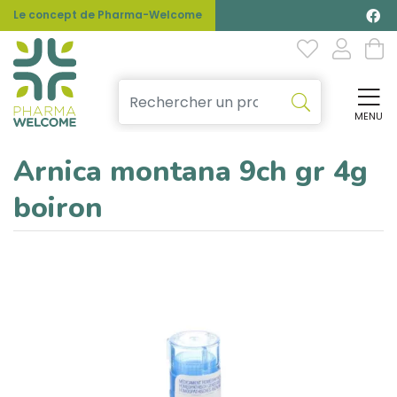
Le concept de Pharma-Welcome
MENU
Affi
Arnica montana 9ch gr 4g
boiron