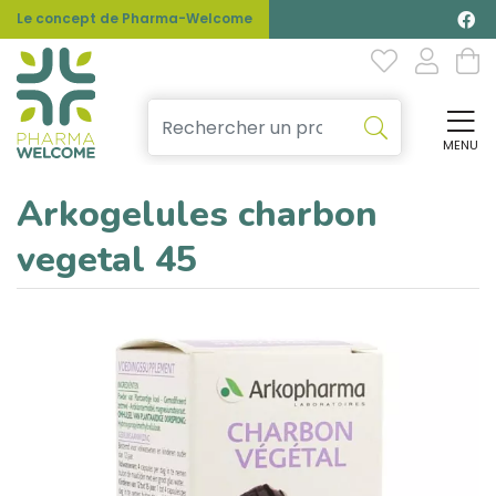
Le concept de Pharma-Welcome
MENU
Affi
Arkogelules charbon
vegetal 45