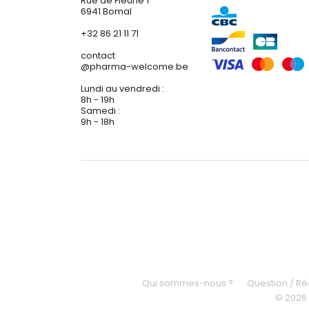
Rue de Fleurie 1
6941 Bomal
+32 86 21 11 71
contact
@
pharma-welcome.be
Lundi au vendredi :
8h - 19h
Samedi :
9h - 18h
Qui sommes-nous ?
Question / R
© 2026