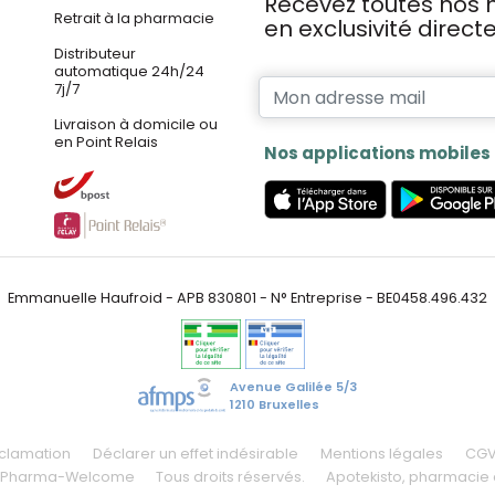
Recevez toutes nos n
Retrait à la pharmacie
en exclusivité direc
Distributeur
automatique 24h/24
7j/7
Livraison à domicile ou
en Point Relais
Nos applications mobiles
Emmanuelle Haufroid - APB 830801 - N° Entreprise - BE0458.496.432
Avenue Galilée 5/3
1210 Bruxelles
éclamation
Déclarer un effet indésirable
Mentions légales
CG
 Pharma-Welcome
Tous droits réservés.
Apotekisto
, pharmacie 