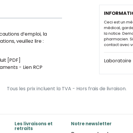
INFORMATI
Ceci est un mé
médical, garde
cautions d’emploi, la
la notice. Dem
pharmacien. Si 
ions, veuillez lire :
contact avec v
uit [PDF]
Laboratoire
aments - Lien RCP
Tous les prix incluent la TVA - Hors frais de livraison.
Les livraisons et
Notre newsletter
retraits