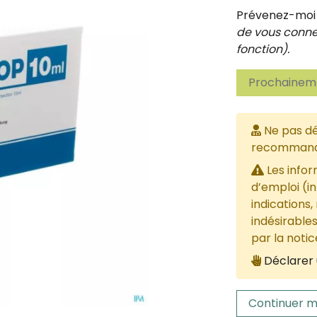
Prévenez-moi d
de vous connec
fonction).
Prochaineme
Ne pas dé
recommandée
Les infor
d’emploi (i
indications,
indésirables
par la noti
Déclarer 
Continuer m