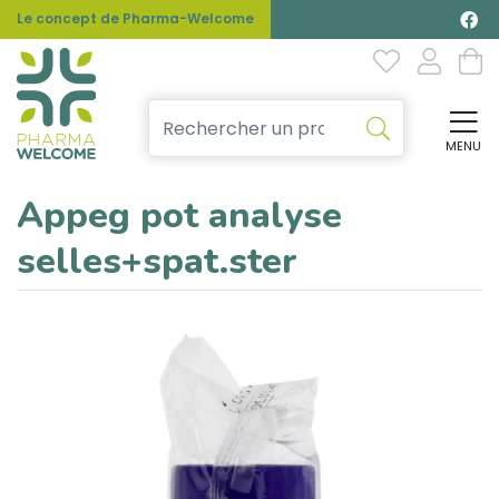
Le concept de Pharma-Welcome
MENU
Affi
Appeg pot analyse
selles+spat.ster