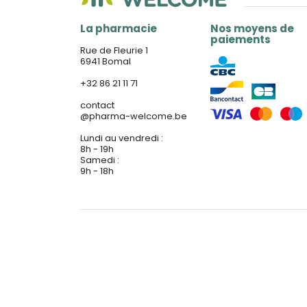
La pharmacie
Nos moyens de
paiements
Rue de Fleurie 1
6941 Bomal
+32 86 21 11 71
contact
@
pharma-welcome.be
Lundi au vendredi :
8h - 19h
Samedi :
9h - 18h