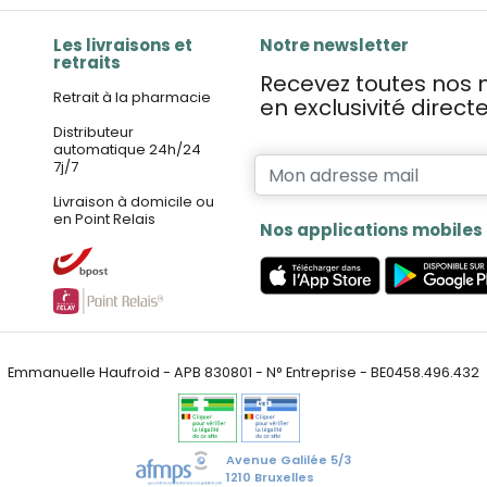
Les livraisons et
Notre newsletter
retraits
Recevez toutes nos n
Retrait à la pharmacie
en exclusivité direc
Distributeur
automatique 24h/24
7j/7
Livraison à domicile ou
en Point Relais
Nos applications mobiles
Emmanuelle Haufroid - APB 830801 - N° Entreprise - BE0458.496.432
Avenue Galilée 5/3
1210 Bruxelles