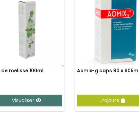
 de melisse 100ml
Aomix-g caps 80 x 605m
Visualiser
J’ajoute