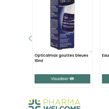
0 x 605mg
Opticalmax gouttes bleues
Eau
10ml
e
Visualiser