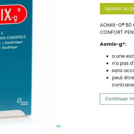
Ajouter au p
AOMIX-G® 80 C
CONFORT PEND
Aomix-g®:
a une exc
n'a pas d'
sans ac
peut êtr
contrace
Continuer m