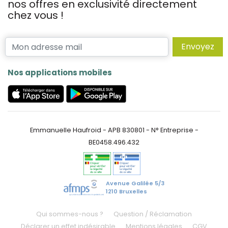
nos offres en exclusivité directement
chez vous !
Envoyez
Nos applications mobiles
Emmanuelle Haufroid - APB 830801 - N° Entreprise -
BE0458.496.432
Avenue Galilée 5/3
1210 Bruxelles
Qui sommes-nous ?
Question / Réclamation
Déclarer un effet indésirable
Mentions légales
CGV