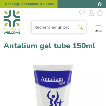
Le concept de Pharma-Welcome
MENU
Affi
Antalium gel tube 150ml