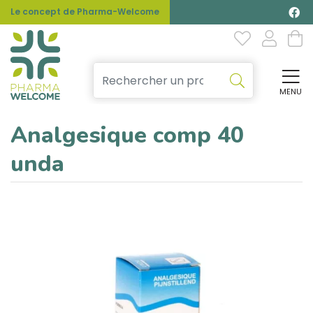
Le concept de Pharma-Welcome
MENU
Affi
Analgesique comp 40
unda