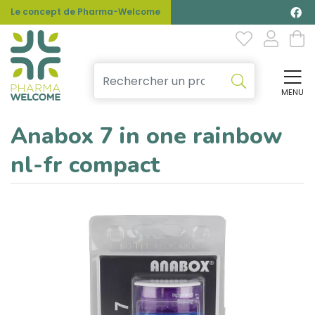
Le concept de Pharma-Welcome
MENU
Affi
Anabox 7 in one rainbow
nl-fr compact