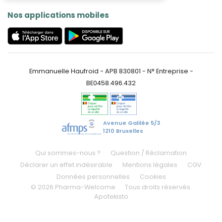
Nos applications mobiles
Emmanuelle Haufroid - APB 830801 - N° Entreprise -
BE0458.496.432
Avenue Galilée 5/3
1210 Bruxelles
Qui sommes-nous ?
Question / Réclamation
Déclarer un effet indésirable
Mentions légales
CGV
Données personnelles
Cookies
© 2026 Pharma-Welcome
Tous droits réservés.
Apotekisto