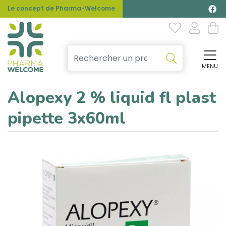
Le concept de Pharma-Welcome
MENU
Affi
Alopexy 2 % liquid fl plast
pipette 3x60ml