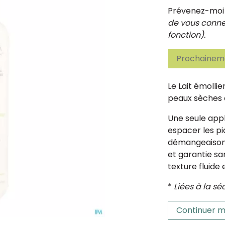
Prévenez-moi d
de vous connec
fonction).
Prochaineme
Le Lait émoll
peaux sèches 
Une seule appl
espacer les pic
démangeaisons
et garantie sa
texture fluide 
*
Liées à la s
Continuer m