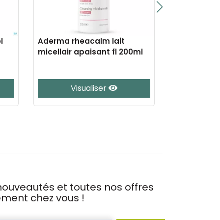
l
Aderma rheacalm lait
Aderma exo
micellair apaisant fl 200ml
gel lavant 
Visualiser
J’
ouveautés et toutes nos offres
tement chez vous !