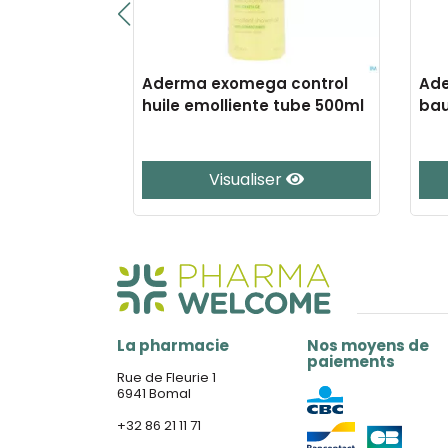
 control
Aderma exomega control
Ade
 tube 200ml
huile emolliente tube 500ml
bau
20
er
Visualiser
La pharmacie
Nos moyens de
paiements
Rue de Fleurie 1
6941 Bomal
+32 86 21 11 71